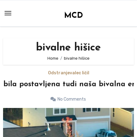
Skip
to
MCD
content
bivalne hišice
Home
bivalne hišice
Odstranjevalec ličil
bila postavljena tudi naša bivalna eno
No Comments