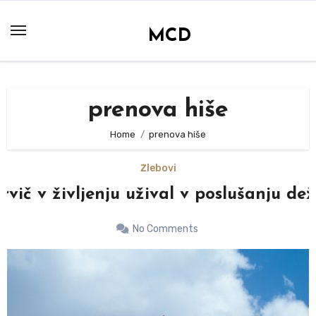
Skip
to
MCD
content
prenova hiše
Home
prenova hiše
Žlebovi
rvič v življenju užival v poslušanju dež
No Comments