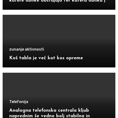
katere oblike obstajajo ter katera oblika je
bolj primerna za določene starostnike
zunanje aktivnosti
Koš tabla je več kot kos opreme
Telefonija
Analogna telefonska centrala kljub
naprednim še vedno bolj stabilna in