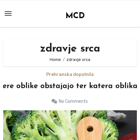
Skip
to
MCD
content
zdravje srca
Home
zdravje srca
Prehranska dopolnila
tere oblike obstajajo ter katera oblika
No Comments